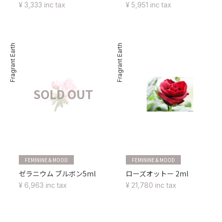
¥ 3,333 inc tax
¥ 5,951 inc tax
Fragrant Earth
Fragrant Earth
SOLD OUT
FEMININE & MOOD
FEMININE & MOOD
ゼラニウム ブルボン5ml
ローズオットー 2ml
¥ 6,963 inc tax
¥ 21,780 inc tax