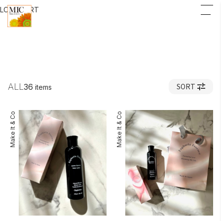
LOGIN
CART
ALL
SORT
36
items
Make It & Co
Make It & Co