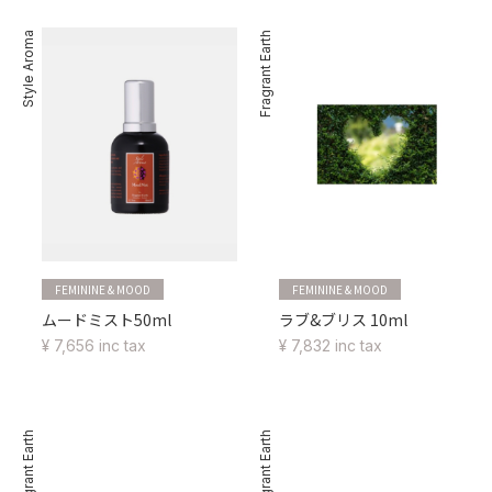
Style Aroma
Fragrant Earth
FEMININE & MOOD
FEMININE & MOOD
ムードミスト50ml
ラブ&ブリス 10ml
¥ 7,656 inc tax
¥ 7,832 inc tax
Fragrant Earth
Fragrant Earth