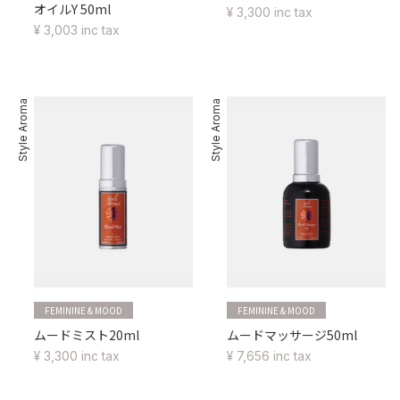
オイルY 50ml
¥ 3,300 inc tax
¥ 3,003 inc tax
Style Aroma
Style Aroma
FEMININE & MOOD
FEMININE & MOOD
ムードミスト20ml
ムードマッサージ50ml
¥ 3,300 inc tax
¥ 7,656 inc tax