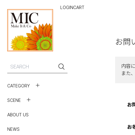
LOGIN
CART
お問
内容
また
CATEGORY
Make It & Co
ALL
SCENE
お
Fragrant Earth
REFRESH
WASH OIL
ALL
ABOUT US
Style Aroma
RELUX
FLOWER WATER
ESSENTIAL OILS
ALL
お
NEWS