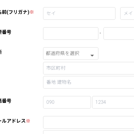
名前(フリガナ)
※
便番号
-
所
話番号
ールアドレス
※