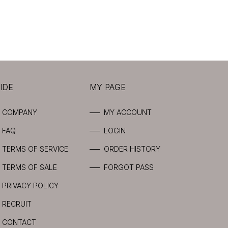
IDE
MY PAGE
COMPANY
MY ACCOUNT
FAQ
LOGIN
TERMS OF SERVICE
ORDER HISTORY
TERMS OF SALE
FORGOT PASS
PRIVACY POLICY
RECRUIT
CONTACT