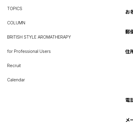
SLEEP
BEAUTY OIL / SERUM
ABSOLUTES
Aroma Spray
TOPICS
お
BODY & MIND
GEL / CREAM
SYNERGIES
Aroma Oil
COLUMN
FEMININE & MOOD
郵
SPOTS CARE
for Professional Users
Fragrance
BRITISH STYLE AROMATHERAPY
BEAUTY
BODY
for Professional Users
住
INTIMATE
Recruit
LIMITED
Calendar
電
メ