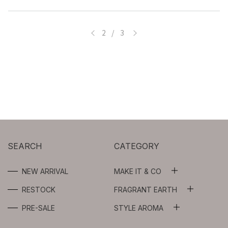
<
>
2 / 3
SEARCH
CATEGORY
NEW ARRIVAL
MAKE IT & CO
ALL
RESTOCK
FRAGRANT EARTH
ALL
WASH OIL
PRE-SALE
STYLE AROMA
ALL
ESSENTIAL OILS