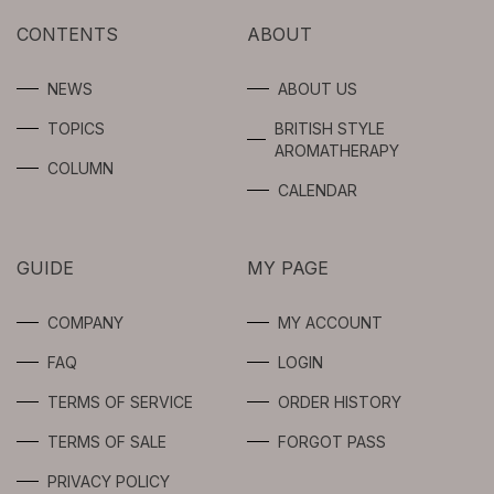
FLOWER WATER
AROMA SPRAY
CONTENTS
ABOUT
ABSOLUTES
BEAUTY OIL /
SERUM
AROMA OIL
NEWS
ABOUT US
SYNERGIES
TOPICS
BRITISH STYLE
GEL / CREAM
FRAGRANCE
AROMATHERAPY
FOR
COLUMN
PROFESSIONAL
SPOTS CARE
CALENDAR
USERS
BODY
GUIDE
MY PAGE
INTIMATE
COMPANY
MY ACCOUNT
LIMITED
FAQ
LOGIN
TERMS OF SERVICE
ORDER HISTORY
TERMS OF SALE
FORGOT PASS
PRIVACY POLICY