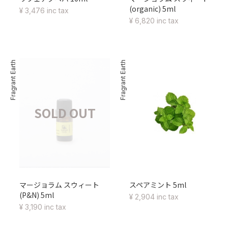
(organic) 5ml
¥ 3,476 inc tax
¥ 6,820 inc tax
Fragrant Earth
Fragrant Earth
SOLD OUT
マージョラム スウィート
スペアミント 5ml
(P&N) 5ml
¥ 2,904 inc tax
¥ 3,190 inc tax