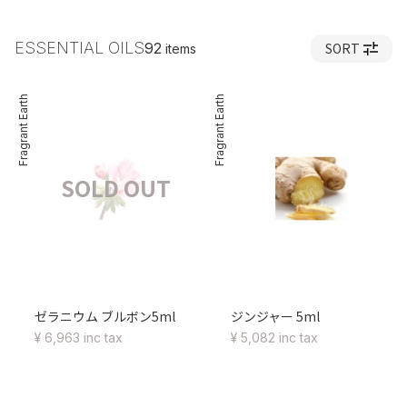
ESSENTIAL OILS
SORT
92
items
Fragrant Earth
Fragrant Earth
SOLD OUT
ゼラニウム ブルボン5ml
ジンジャー 5ml
¥ 6,963 inc tax
¥ 5,082 inc tax