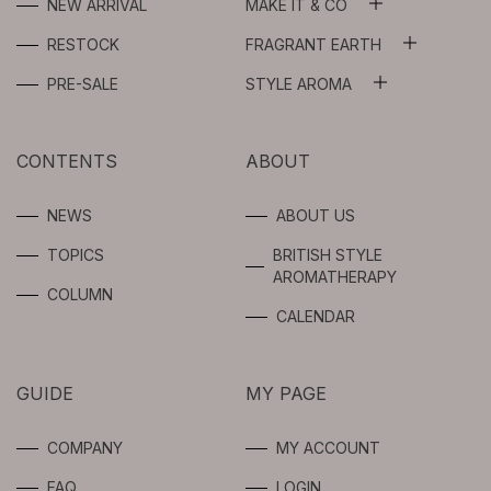
NEW ARRIVAL
MAKE IT & CO
ALL
RESTOCK
FRAGRANT EARTH
ALL
WASH OIL
PRE-SALE
STYLE AROMA
ALL
ESSENTIAL OILS
FLOWER WATER
AROMA SPRAY
CONTENTS
ABOUT
ABSOLUTES
BEAUTY OIL /
SERUM
AROMA OIL
NEWS
ABOUT US
SYNERGIES
TOPICS
BRITISH STYLE
GEL / CREAM
FRAGRANCE
AROMATHERAPY
FOR
COLUMN
PROFESSIONAL
SPOTS CARE
CALENDAR
USERS
BODY
GUIDE
MY PAGE
INTIMATE
COMPANY
MY ACCOUNT
LIMITED
FAQ
LOGIN