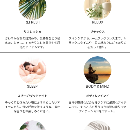
REFRESH
RELUX
リフレッシュ
リラックス
さわやかな朝の目覚めや、気持ちを切り替
スキンケアからルームフレグランスまで、リ
えたいときに。すっきりとした香りや使用
ラックスタイムや一日の終わりにぴったりの
感のアイテムです。
心安らぐ香り。
SLEEP
BODY & MIND
スリープ/グッドナイト
ボディ&マインド
ゆっくりと休みたい夜におすすめしたいア
ヨガや瞑想などのセルフケアに最適なアイテ
イテムたち。深い呼吸を促すような、豊か
ムです。すっと芯の整うような深い香りでメ
な香りをお楽しみください。
ディテーションをサポート。