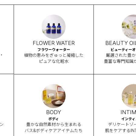
FLOWER WATER
BEAUTY OI
フラワーウォーター
ビューティーオイ
・
植物の恵みをぎゅっと凝縮した
厳選された豊か
ピュアな化粧水
豊富な専門知識
ル
BODY
INTI
ボディ
インティ
ン
豊かな自然素材から生まれる
デリケートゾ
バス&ボディケアアイテムたち
肌をケアするINT