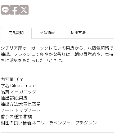
商品情報
使用方法
商品説明
シチリア産オーガニックレモンの果皮から、水蒸気蒸留で
抽出。フレッシュで爽やかな香りは、朝の目覚めや、気持
ちに活気をもたらしたいときに。
内容量:10ml
学名:Citrus limon L.
品質:オーガニック
抽出部位:果皮
抽出方法:水蒸気蒸留
ノート:トップノート
香りの種類:柑橘
相性の良い精油:ネロリ、ラベンダー、プチグレン