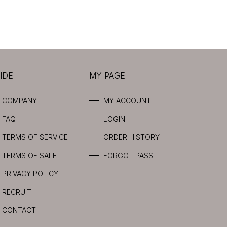
IDE
MY PAGE
COMPANY
MY ACCOUNT
FAQ
LOGIN
TERMS OF SERVICE
ORDER HISTORY
TERMS OF SALE
FORGOT PASS
PRIVACY POLICY
RECRUIT
CONTACT