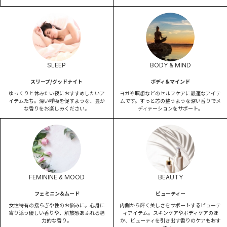
SLEEP
BODY & MIND
スリープ/グッドナイト
ボディ&マインド
ゆっくりと休みたい夜におすすめしたいア
ヨガや瞑想などのセルフケアに最適なアイテ
イテムたち。深い呼吸を促すような、豊か
ムです。すっと芯の整うような深い香りでメ
な香りをお楽しみください。
ディテーションをサポート。
FEMININE & MOOD
BEAUTY
フェミニン&ムード
ビューティー
女性特有の揺らぎや性のお悩みに。心身に
内側から輝く美しさをサポートするビューテ
寄り添う優しい香りや、解放感あふれる魅
ィアイテム。スキンケアやボディケアのほ
力的な香り。
か、ビューティを引き出す香りのケアもおす