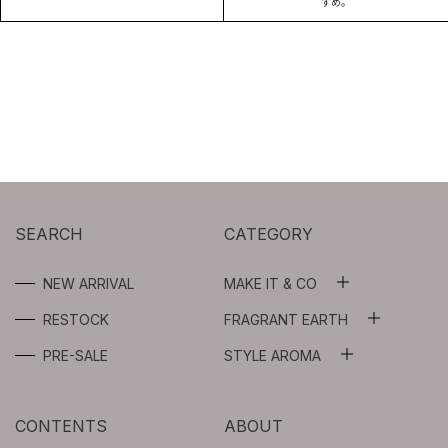
すめ。
SEARCH
CATEGORY
NEW ARRIVAL
MAKE IT & CO
ALL
RESTOCK
FRAGRANT EARTH
ALL
WASH OIL
PRE-SALE
STYLE AROMA
ALL
ESSENTIAL OILS
FLOWER WATER
AROMA SPRAY
CONTENTS
ABOUT
ABSOLUTES
BEAUTY OIL /