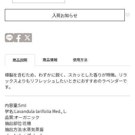
入荷お知らせ
商品情報
使用方法
商品説明
樟脳を含むため、わずかに鋭く、スカッとした香りが特徴。リラ
ックスよりもリフレッシュしたいときにおすすめのラベンダーで
す。
内容量:5ml
学名:Lavandula larifolia Med., L.
品質:オーガニック
抽出部位:花穂
抽出方法:水蒸気蒸留