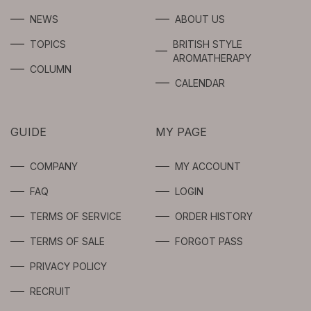
SERUM
AROMA OIL
NEWS
ABOUT US
SYNERGIES
TOPICS
BRITISH STYLE
GEL / CREAM
FRAGRANCE
AROMATHERAPY
FOR
COLUMN
PROFESSIONAL
SPOTS CARE
CALENDAR
USERS
BODY
GUIDE
MY PAGE
INTIMATE
COMPANY
MY ACCOUNT
LIMITED
FAQ
LOGIN
TERMS OF SERVICE
ORDER HISTORY
TERMS OF SALE
FORGOT PASS
PRIVACY POLICY
RECRUIT