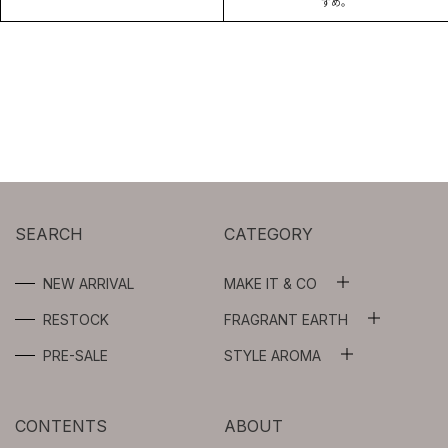
すめ。
SEARCH
CATEGORY
NEW ARRIVAL
MAKE IT & CO
ALL
RESTOCK
FRAGRANT EARTH
ALL
WASH OIL
PRE-SALE
STYLE AROMA
ALL
ESSENTIAL OILS
FLOWER WATER
AROMA SPRAY
CONTENTS
ABOUT
ABSOLUTES
BEAUTY OIL /