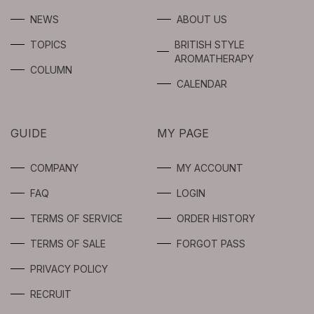
SERUM
AROMA OIL
NEWS
ABOUT US
SYNERGIES
TOPICS
BRITISH STYLE
GEL / CREAM
FRAGRANCE
AROMATHERAPY
FOR
COLUMN
PROFESSIONAL
SPOTS CARE
CALENDAR
USERS
BODY
GUIDE
MY PAGE
INTIMATE
COMPANY
MY ACCOUNT
LIMITED
FAQ
LOGIN
TERMS OF SERVICE
ORDER HISTORY
TERMS OF SALE
FORGOT PASS
PRIVACY POLICY
RECRUIT