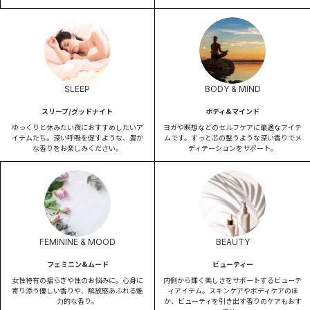
SLEEP
BODY & MIND
スリープ/グッドナイト
ボディ&マインド
ゆっくりと休みたい夜におすすめしたいア
ヨガや瞑想などのセルフケアに最適なアイテ
イテムたち。深い呼吸を促すような、豊か
ムです。すっと芯の整うような深い香りでメ
な香りをお楽しみください。
ディテーションをサポート。
FEMININE & MOOD
BEAUTY
フェミニン&ムード
ビューティー
女性特有の揺らぎや性のお悩みに。心身に
内側から輝く美しさをサポートするビューテ
寄り添う優しい香りや、解放感あふれる魅
ィアイテム。スキンケアやボディケアのほ
力的な香り。
か、ビューティを引き出す香りのケアもおす