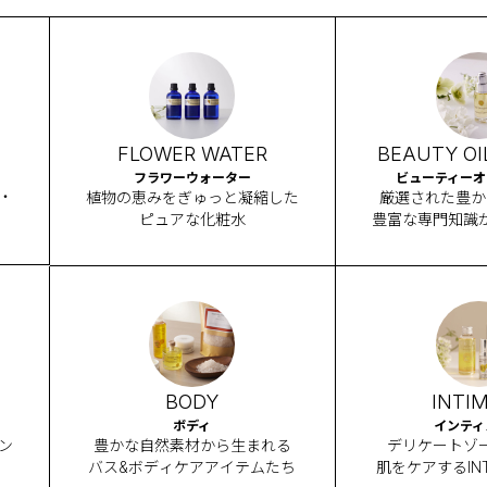
FLOWER WATER
BEAUTY OI
フラワーウォーター
ビューティーオイ
・
植物の恵みをぎゅっと凝縮した
厳選された豊か
ピュアな化粧水
豊富な専門知識
ル
BODY
INTI
ボディ
インティ
ン
豊かな自然素材から生まれる
デリケートゾ
バス&ボディケアアイテムたち
肌をケアするINT