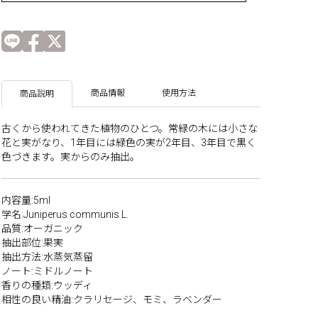
商品情報
使用方法
商品説明
古くから使われてきた植物のひとつ。常緑の木には小さな
花と実がなり、1年目には緑色の実が2年目、3年目で黒く
色づきます。実からのみ抽出。
内容量:5ml
学名:Juniperus communis L.
品質:オーガニック
抽出部位:果実
抽出方法:水蒸気蒸留
ノート:ミドルノート
香りの種類:ウッディ
相性の良い精油:クラリセージ、モミ、ラベンダー