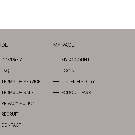
IDE
MY PAGE
COMPANY
MY ACCOUNT
FAQ
LOGIN
TERMS OF SERVICE
ORDER HISTORY
TERMS OF SALE
FORGOT PASS
PRIVACY POLICY
RECRUIT
CONTACT