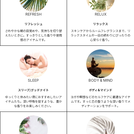
REFRESH
RELUX
リフレッシュ
リラックス
さわやかな朝の目覚めや、気持ちを切り替
スキンケアからルームフレグランスまで、リ
えたいときに。すっきりとした香りや使用
ラックスタイムや一日の終わりにぴったりの
感のアイテムです。
心安らぐ香り。
SLEEP
BODY & MIND
スリープ/グッドナイト
ボディ&マインド
ゆっくりと休みたい夜におすすめしたいア
ヨガや瞑想などのセルフケアに最適なアイテ
イテムたち。深い呼吸を促すような、豊か
ムです。すっと芯の整うような深い香りでメ
な香りをお楽しみください。
ディテーションをサポート。