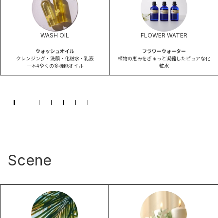
WASH OIL
FLOWER WATER
ウォッシュオイル
フラワーウォーター
クレンジング・洗顔・化粧水・乳液
植物の恵みをぎゅっと凝縮したピュアな化
一本4やくの多機能オイル
粧水
Scene