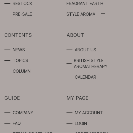
RESTOCK
FRAGRANT EARTH
ALL
WASH OIL
PRE-SALE
STYLE AROMA
ALL
ESSENTIAL OILS
FLOWER WATER
AROMA SPRAY
CONTENTS
ABOUT
ABSOLUTES
BEAUTY OIL /
SERUM
AROMA OIL
NEWS
ABOUT US
SYNERGIES
TOPICS
BRITISH STYLE
GEL / CREAM
FRAGRANCE
AROMATHERAPY
FOR
COLUMN
PROFESSIONAL
SPOTS CARE
CALENDAR
USERS
BODY
GUIDE
MY PAGE
INTIMATE
COMPANY
MY ACCOUNT
LIMITED
FAQ
LOGIN