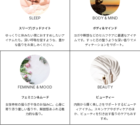
SLEEP
BODY & MIND
スリープ/グッドナイト
ボディ&マインド
ゆっくりと休みたい夜におすすめしたいア
ヨガや瞑想などのセルフケアに最適なアイテ
イテムたち。深い呼吸を促すような、豊か
ムです。すっと芯の整うような深い香りでメ
な香りをお楽しみください。
ディテーションをサポート。
FEMININE & MOOD
BEAUTY
フェミニン&ムード
ビューティー
女性特有の揺らぎや性のお悩みに。心身に
内側から輝く美しさをサポートするビューテ
寄り添う優しい香りや、解放感あふれる魅
ィアイテム。スキンケアやボディケアのほ
力的な香り。
か、ビューティを引き出す香りのケアもおす
すめ。