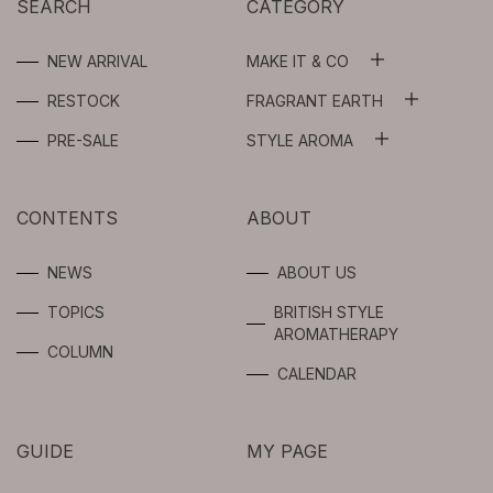
SEARCH
CATEGORY
NEW ARRIVAL
MAKE IT & CO
ALL
RESTOCK
FRAGRANT EARTH
ALL
WASH OIL
PRE-SALE
STYLE AROMA
ALL
ESSENTIAL OILS
FLOWER WATER
AROMA SPRAY
CONTENTS
ABOUT
ABSOLUTES
BEAUTY OIL /
SERUM
AROMA OIL
NEWS
ABOUT US
SYNERGIES
TOPICS
BRITISH STYLE
GEL / CREAM
FRAGRANCE
AROMATHERAPY
FOR
COLUMN
PROFESSIONAL
SPOTS CARE
CALENDAR
USERS
BODY
GUIDE
MY PAGE
INTIMATE